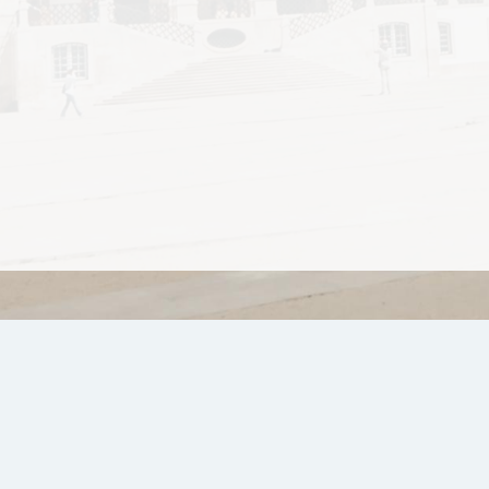
Elogios, Sugestões, Reclamações
Aviso Legal
Proteção de Dados