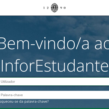
Bem-vindo/a a
InforEstudante
squeceu-se da palavra-chave?